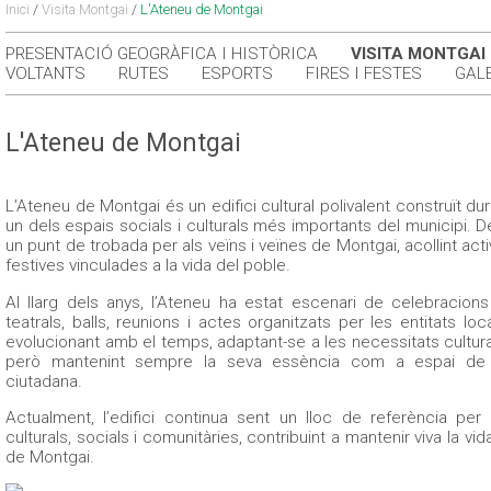
Inici
/
Visita Montgai
/
L'Ateneu de Montgai
PRESENTACIÓ GEOGRÀFICA I HISTÒRICA
VISITA MONTGAI
VOLTANTS
RUTES
ESPORTS
FIRES I FESTES
GAL
L'Ateneu de Montgai
L’Ateneu de Montgai és un edifici cultural polivalent construït du
un dels espais socials i culturals més importants del municipi. De
un punt de trobada per als veïns i veïnes de Montgai, acollint activ
festives vinculades a la vida del poble.
Al llarg dels anys, l’Ateneu ha estat escenari de celebracion
teatrals, balls, reunions i actes organitzats per les entitats lo
evolucionant amb el temps, adaptant-se a les necessitats cultur
però mantenint sempre la seva essència com a espai de co
ciutadana.
Actualment, l’edifici continua sent un lloc de referència per a
culturals, socials i comunitàries, contribuint a mantenir viva la vid
de Montgai.