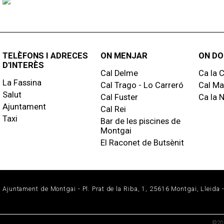
TELÈFONS I ADRECES
ON MENJAR
ON DO
D'INTERÈS
Cal Delme
Ca la C
La Fassina
Cal Trago - Lo Carreró
Cal Ma
Salut
Cal Fuster
Ca la 
Ajuntament
Cal Rei
Taxi
Bar de les piscines de
Montgai
El Raconet de Butsènit
Ajuntament de Montgai - Pl. Prat de la Riba, 1, 25616 Montgai, Lleida -
© 20